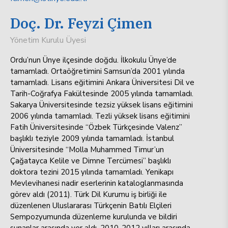
Doç. Dr. Feyzi Çimen
Yönetim Kurulu Üyesi
Ordu’nun Ünye ilçesinde doğdu. İlkokulu Ünye’de
tamamladı. Ortaöğretimini Samsun’da 2001 yılında
tamamladı. Lisans eğitimini Ankara Üniversitesi Dil ve
Tarih-Coğrafya Fakültesinde 2005 yılında tamamladı.
Sakarya Üniversitesinde tezsiz yüksek lisans eğitimini
2006 yılında tamamladı. Tezli yüksek lisans eğitimini
Fatih Üniversitesinde “Özbek Türkçesinde Valenz”
başlıklı teziyle 2009 yılında tamamladı. İstanbul
Üniversitesinde “Molla Muhammed Timur’un
Çağatayca Kelile ve Dimne Tercümesi” başlıklı
doktora tezini 2015 yılında tamamladı. Yenikapı
Mevlevihanesi nadir eserlerinin kataloglanmasında
görev aldı (2011). Türk Dil Kurumu iş birliği ile
düzenlenen Uluslararası Türkçenin Batılı Elçileri
Sempozyumunda düzenleme kurulunda ve bildiri
sunanlar arasında yer aldı. 2010-2012 yılları arasında