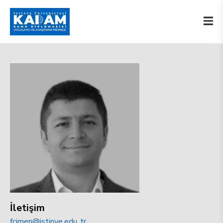
İletişim
fcimen@istinye.edu..tr