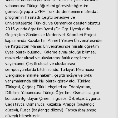
yabancılara Türkçe öğretimi göreviyle öğretim
görevliliği yaptı. UZEM Türk dili derslerinin müfredat
programını hazırladı. Çeşitli belediye ve
üniversitelerde Türk dili ve Osmanlıca dersleri okuttu.
2016 yılında öğretim üyesi (Dr. Öğr. Üyesi) oldu.
Geçmişten Günümüze Medeniyet Köprüleri Projesi
kapsamında Kazakistan Ahmet Yesevi Üniversitesinde
ve Kırgızistan Manas Üniversitesinde misafir öğretim
üyesi olarak bulundu. Kaleme almış olduğu bilimsel
makaleler ulusal ve uluslararası farklı dergilerde
yayımlandı. Çeşitli ulusal ve uluslararası
sempozyumlarda bildiri sundu. Türkiyat Mecmuası
Dergisinde makale hakemi, çeşitli hikâye ve öykü
yarışmalarında bilir kişi olarak görev aldı. Türkiye
Türkçesi, Çağdaş Türk Lehçeleri ve Edebiyatları,
Dilbilimi, Yabancılara Türkçe Öğretimi, Osmanlıca gibi
konulara ilgi duyan Çimen, İngilizce, Özbekçe, Uygurca,
Çağatayca, Osmanlıca, Kazakça, Arapça (başlangıç
düzeyi), Rusça (başlangıç düzeyi), Farsça (başlangıç
düzeyi) bilmektedir.